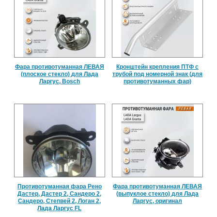
Фара противотуманная ЛЕВАЯ
Кронштейн крепления ПТФ с
(плоское стекло) для Лада
трубой под номерной знак (для
Ларгус, Bosch
противотуманных фар)
Противотуманная фара Рено
Фара противотуманная ЛЕВАЯ
Дастер, Дастер 2, Сандеро 2,
(выпуклое стекло) для Лада
Сандеро, Степвей 2, Логан 2,
Ларгус, оригинал
Лада Ларгус FL