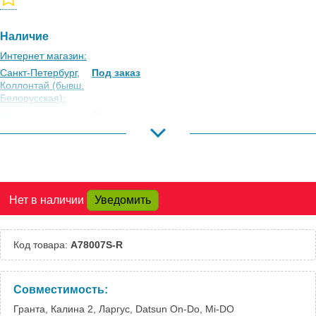
Наличие
Интернет магазин:
Санкт-Петербург,
Под заказ
Коллонтай (бывш.
Белорусская):
Москва,
Под заказ
Коровинское
Шоссе:
Москва, Южный
Под заказ
Порт:
Великий Новгород:
Под заказ
Нет в наличии
Уведомить
Краснодар:
Есть
Нальчик:
Под заказ
Самара:
Под заказ
Код товара:
A78007S-R
Тверь:
Под заказ
Тюмень:
Под заказ
Челябинск:
Под заказ
Совместимость:
Гранта, Калина 2, Ларгус, Datsun On-Do, Mi-DO